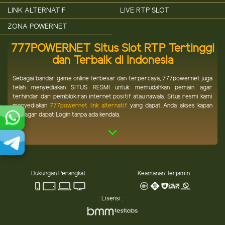
LINK ALTERNATIF
LIVE RTP SLOT
ZONA POWERNET
777POWERNET Situs Slot RTP Tertinggi
dan Terbaik di Indonesia
Sebagai bandar game online terbesar dan terpercaya, 777powernet juga
telah menyediakan SITUS RESMI untuk memudahkan pemain agar
terhindar dari pemblokiran internet positif atau nawala. Situs resmi kami
menyediakan
777powernet link alternatif
yang dapat Anda akses kapan
saja agar dapat Login tanpa ada kendala.
Dukungan Perangkat :
Keamanan Terjamin :
Lisensi :